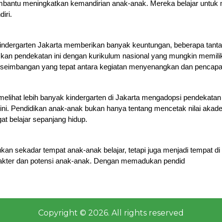
embantu meningkatkan kemandirian anak-anak. Mereka belajar untuk 
iri.
kindergarten Jakarta memberikan banyak keuntungan, beberapa tanta
an pendekatan ini dengan kurikulum nasional yang mungkin memiliki 
 keseimbangan yang tepat antara kegiatan menyenangkan dan pencap
lihat lebih banyak kindergarten di Jakarta mengadopsi pendekatan fu
i. Pendidikan anak-anak bukan hanya tentang mencetak nilai akadem
at belajar sepanjang hidup.
kan sekadar tempat anak-anak belajar, tetapi juga menjadi tempat di
akter dan potensi anak-anak. Dengan memadukan pendid
Copyright © 2026. All rights reserved