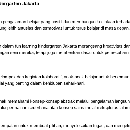
dergarten Jakarta
 pengalaman belajar yang positif dan membangun kecintaan terhada
g lebih antusias dan termotivasi untuk terus belajar di masa depan.
an dalam fun learning kindergarten Jakarta merangsang kreativitas dan 
n seni mereka, tetapi juga memberikan dasar untuk pemecahan masa
elompok dan kegiatan kolaboratif, anak-anak belajar untuk berkomunik
l yang penting dalam kehidupan sehari-hari.
nak memahami konsep-konsep abstrak melalui pengalaman langsung.
i permainan sederhana atau konsep sains melalui eksplorasi alam
patan untuk membuat pilihan, menyelesaikan tugas, dan mengeksplo