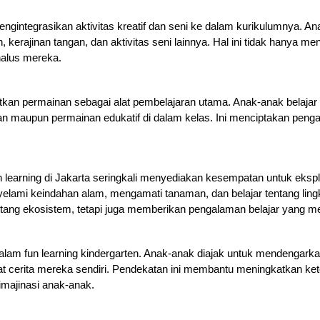
engintegrasikan aktivitas kreatif dan seni ke dalam kurikulumnya. Ana
 kerajinan tangan, dan aktivitas seni lainnya. Hal ini tidak hanya meni
alus mereka.
kan permainan sebagai alat pembelajaran utama. Anak-anak belajar s
ngan maupun permainan edukatif di dalam kelas. Ini menciptakan pen
 learning di Jakarta seringkali menyediakan kesempatan untuk eksplo
lami keindahan alam, mengamati tanaman, dan belajar tentang lingku
ng ekosistem, tetapi juga memberikan pengalaman belajar yang 
alam fun learning kindergarten. Anak-anak diajak untuk mendengarkan 
cerita mereka sendiri. Pendekatan ini membantu meningkatkan ket
imajinasi anak-anak.