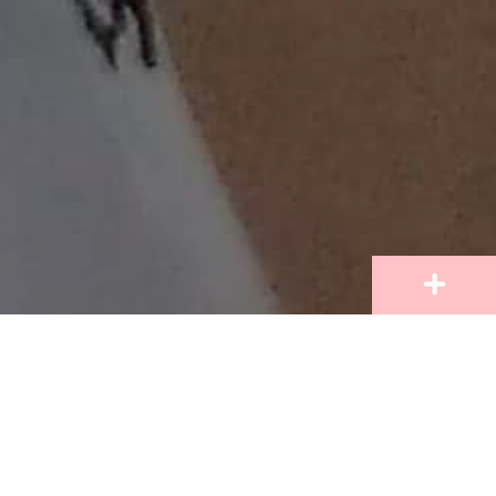
Panduan Proses Pendaftaran
Cherish Academy menyambut orang tua dan siswa